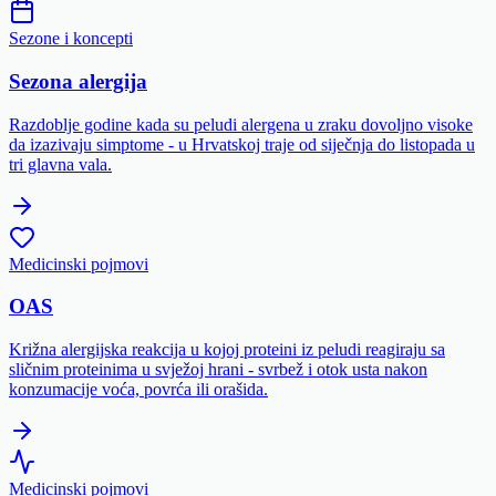
Sezone i koncepti
Sezona alergija
Razdoblje godine kada su peludi alergena u zraku dovoljno visoke
da izazivaju simptome - u Hrvatskoj traje od siječnja do listopada u
tri glavna vala.
Medicinski pojmovi
OAS
Križna alergijska reakcija u kojoj proteini iz peludi reagiraju sa
sličnim proteinima u svježoj hrani - svrbež i otok usta nakon
konzumacije voća, povrća ili orašida.
Medicinski pojmovi