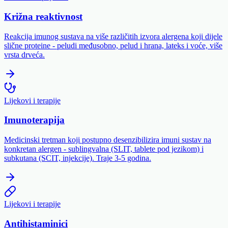
Križna reaktivnost
Reakcija imunog sustava na više različitih izvora alergena koji dijele
slične proteine - peludi međusobno, pelud i hrana, lateks i voće, više
vrsta drveća.
Lijekovi i terapije
Imunoterapija
Medicinski tretman koji postupno desenzibilizira imuni sustav na
konkretan alergen - sublingvalna (SLIT, tablete pod jezikom) i
subkutana (SCIT, injekcije). Traje 3-5 godina.
Lijekovi i terapije
Antihistaminici