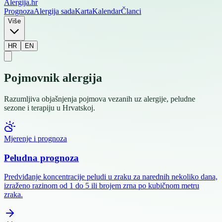
Alergija
.hr
Prognoza
Alergija sada
Karta
Kalendar
Članci
Više
HR
EN
Pojmovnik
alergija
Razumljiva objašnjenja pojmova vezanih uz alergije, peludne
sezone i terapiju u Hrvatskoj.
Mjerenje i prognoza
Peludna prognoza
Predviđanje koncentracije peludi u zraku za narednih nekoliko dana,
izraženo razinom od 1 do 5 ili brojem zrna po kubičnom metru
zraka.