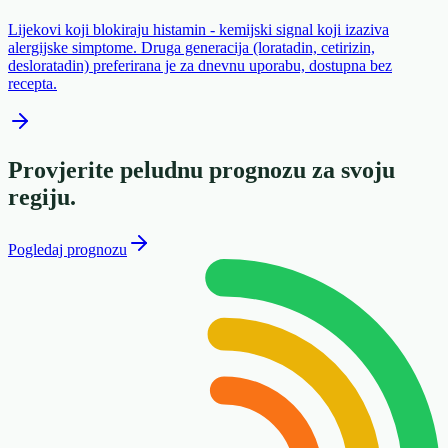
Lijekovi koji blokiraju histamin - kemijski signal koji izaziva
alergijske simptome. Druga generacija (loratadin, cetirizin,
desloratadin) preferirana je za dnevnu uporabu, dostupna bez
recepta.
Provjerite peludnu prognozu za svoju
regiju.
Pogledaj prognozu