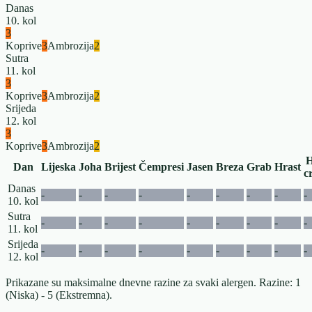
Danas
10. kol
3
Koprive
3
Ambrozija
2
Sutra
11. kol
3
Koprive
3
Ambrozija
2
Srijeda
12. kol
3
Koprive
3
Ambrozija
2
H
Dan
Lijeska
Joha
Brijest
Čempresi
Jasen
Breza
Grab
Hrast
c
Danas
-
-
-
-
-
-
-
-
-
10. kol
Sutra
-
-
-
-
-
-
-
-
-
11. kol
Srijeda
-
-
-
-
-
-
-
-
-
12. kol
Prikazane su maksimalne dnevne razine za svaki alergen. Razine: 1
(Niska) - 5 (Ekstremna).