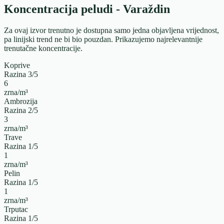
Koncentracija peludi - Varaždin
Za ovaj izvor trenutno je dostupna samo jedna objavljena vrijednost,
pa linijski trend ne bi bio pouzdan. Prikazujemo najrelevantnije
trenutačne koncentracije.
Koprive
Razina
3
/5
6
zrna/m³
Ambrozija
Razina
2
/5
3
zrna/m³
Trave
Razina
1
/5
1
zrna/m³
Pelin
Razina
1
/5
1
zrna/m³
Trputac
Razina
1
/5