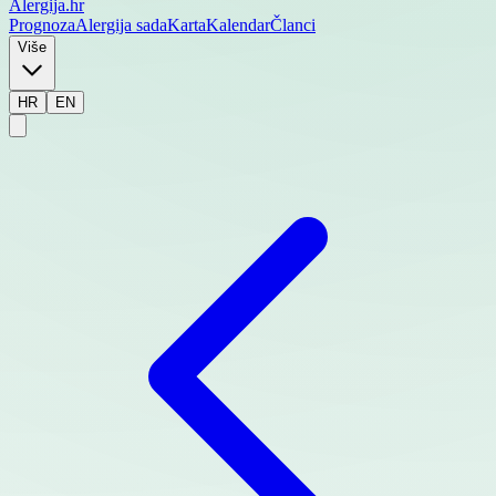
Alergija
.hr
Prognoza
Alergija sada
Karta
Kalendar
Članci
Više
HR
EN