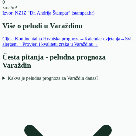
0
zrna/m³
Izvor: NZJZ "Dr. Andrija Štampar" (stampar.hr)
Više o peludi u Varaždinu
Cijela Kontinentalna Hrvatska prognoza
→
Kalendar cvjetanja
→
Svi
alergeni
→
Provjeri i kvalitetu zraka u Varaždinu
→
Česta pitanja - peludna prognoza
Varaždin
Kakva je peludna prognoza za Varaždin danas?