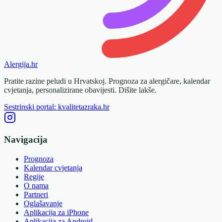
Alergija
.hr
Pratite razine peludi u Hrvatskoj. Prognoza za alergičare, kalendar
cvjetanja, personalizirane obavijesti. Dišite lakše.
Sestrinski portal: kvalitetazraka.hr
Navigacija
Prognoza
Kalendar cvjetanja
Regije
O nama
Partneri
Oglašavanje
Aplikacija za iPhone
Aplikacija za Android