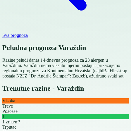
Sva prognoza
Peludna prognoza Varaždin
Razine peludi danas i 4-dnevna prognoza za 23 alergen u
Varaždinu. Varaždin nema vlastitu mjernu postaju - prikazujemo
regionalnu prognozu za Kontinentalnu Hrvatsku (najbliža Hirst-trap
postaja NZJZ "Dr. Andrija Štampar": Zagreb), ažurirano svaki sat.
Trenutne razine - Varaždin
Visoka
Trave
Poaceae
1
1 zrna/m³
Trputac