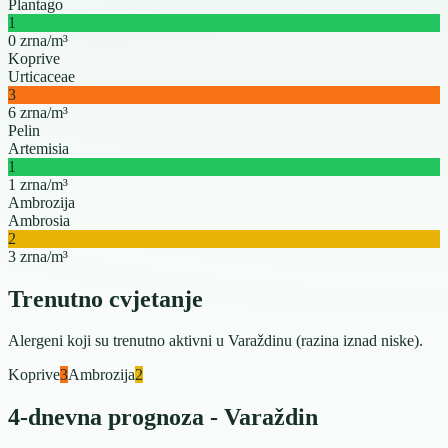
Plantago
1
0 zrna/m³
Koprive
Urticaceae
3
6 zrna/m³
Pelin
Artemisia
1
1 zrna/m³
Ambrozija
Ambrosia
2
3 zrna/m³
Trenutno cvjetanje
Alergeni koji su trenutno aktivni u Varaždinu (razina iznad niske).
Koprive
3
Ambrozija
2
4-dnevna prognoza - Varaždin