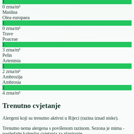
1
0 zrna/m³
Maslina
Olea europaea
1
0 zrna/m³
Trave
Poaceae
1
3 zrna/m³
Pelin
Artemisia
1
2 zrna/m³
Ambrozija
Ambrosia
1
4 zrna/m³
Trenutno cvjetanje
Alergeni koji su trenutno aktivni u Rijeci (razina iznad niske).
Trenutno nema alergena s povišenom razinom. Sezona je mirna -
pogledajte kalendar cvjetanja za planiranje.