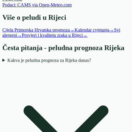
Podaci: CAMS via Open-Meteo.com
Više o peludi u Rijeci
Cijela Primorska Hrvatska prognoza
→
Kalendar cvjetanja
→
Svi
alergeni
→
Provjeri i kvalitetu zraka u Rijeci
→
Česta pitanja - peludna prognoza Rijeka
Kakva je peludna prognoza za Rijeka danas?