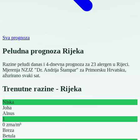
Sva prognoza
Peludna prognoza Rijeka
Razine peludi danas i 4-dnevna prognoza za 23 alergen u Rijeci.
Mjerenja NZJZ "Dr. Andrija Štampar" za Primorsku Hrvatsku,
ažurirano svaki sat.
Trenutne razine - Rijeka
Niska
Joha
Alnus
1
0 zrna/m³
Breza
Betula