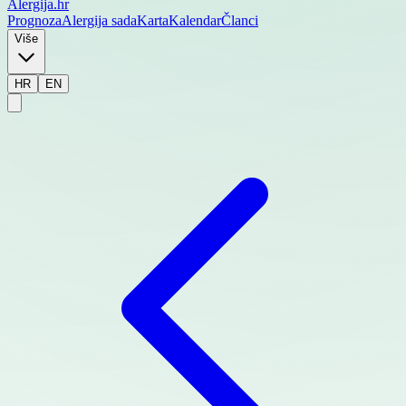
Alergija
.hr
Prognoza
Alergija sada
Karta
Kalendar
Članci
Više
HR
EN