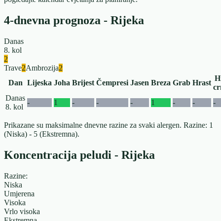
4-dnevna prognoza - Rijeka
Danas
8. kol
2
Trave
2
Ambrozija
2
H
Dan
Lijeska
Joha
Brijest
Čempresi
Jasen
Breza
Grab
Hrast
cr
Danas
-
1
-
-
-
1
-
-
-
8. kol
Prikazane su maksimalne dnevne razine za svaki alergen. Razine: 1
(Niska) - 5 (Ekstremna).
Koncentracija peludi - Rijeka
Razine:
Niska
Umjerena
Visoka
Vrlo visoka
Ekstremna