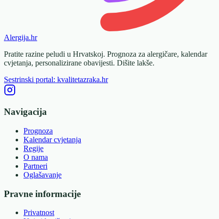
Alergija
.hr
Pratite razine peludi u Hrvatskoj. Prognoza za alergičare, kalendar
cvjetanja, personalizirane obavijesti. Dišite lakše.
Sestrinski portal: kvalitetazraka.hr
Navigacija
Prognoza
Kalendar cvjetanja
Regije
O nama
Partneri
Oglašavanje
Pravne informacije
Privatnost