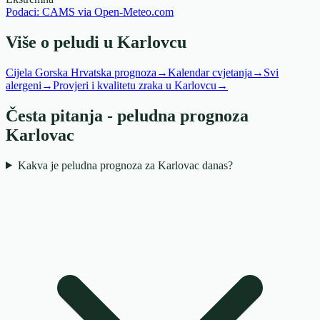
Podaci: CAMS via Open-Meteo.com
Više o peludi u Karlovcu
Cijela Gorska Hrvatska prognoza
→
Kalendar cvjetanja
→
Svi
alergeni
→
Provjeri i kvalitetu zraka u Karlovcu
→
Česta pitanja - peludna prognoza
Karlovac
Kakva je peludna prognoza za Karlovac danas?