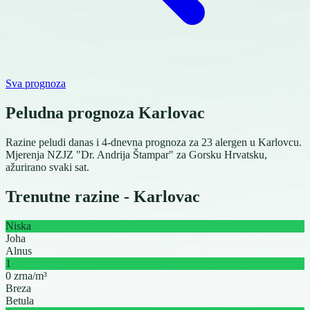
Sva prognoza
Peludna prognoza Karlovac
Razine peludi danas i 4-dnevna prognoza za 23 alergen u Karlovcu.
Mjerenja NZJZ "Dr. Andrija Štampar" za Gorsku Hrvatsku,
ažurirano svaki sat.
Trenutne razine - Karlovac
Niska
Joha
Alnus
1
0 zrna/m³
Breza
Betula