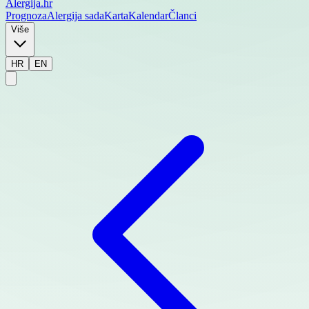
Alergija
.hr
Prognoza
Alergija sada
Karta
Kalendar
Članci
Više
HR
EN