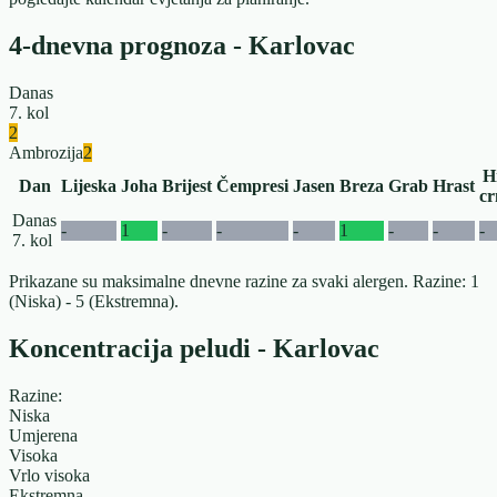
4-dnevna prognoza - Karlovac
Danas
7. kol
2
Ambrozija
2
H
Dan
Lijeska
Joha
Brijest
Čempresi
Jasen
Breza
Grab
Hrast
cr
Danas
-
1
-
-
-
1
-
-
-
7. kol
Prikazane su maksimalne dnevne razine za svaki alergen. Razine: 1
(Niska) - 5 (Ekstremna).
Koncentracija peludi - Karlovac
Razine:
Niska
Umjerena
Visoka
Vrlo visoka
Ekstremna