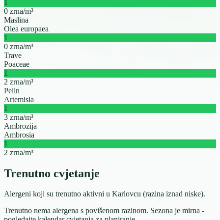
1
0 zrna/m³
Maslina
Olea europaea
1
0 zrna/m³
Trave
Poaceae
1
2 zrna/m³
Pelin
Artemisia
1
3 zrna/m³
Ambrozija
Ambrosia
1
2 zrna/m³
Trenutno cvjetanje
Alergeni koji su trenutno aktivni u Karlovcu (razina iznad niske).
Trenutno nema alergena s povišenom razinom. Sezona je mirna -
pogledajte kalendar cvjetanja za planiranje.